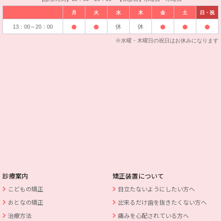
月
火
水
木
金
土
日・祝
休
休
13：00～20：00
※水曜・木曜日の祝日はお休みになります
診療案内
矯正装置について
こどもの矯正
目立たないようにしたい方へ
おとなの矯正
出来るだけ歯を抜きたくない方へ
治療方法
痛みを心配されている方へ