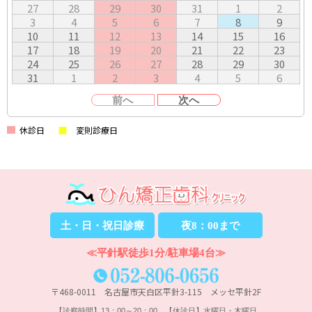
27
28
29
30
31
1
2
3
4
5
6
7
8
9
10
11
12
13
14
15
16
17
18
19
20
21
22
23
24
25
26
27
28
29
30
31
1
2
3
4
5
6
前へ
次へ
休診日
変則診療日
土・日・祝日診療
夜8：00まで
≪平針駅徒歩1分/駐車場4台≫
〒468-0011 名古屋市天白区平針3-115 メッセ平針2F
【診察時間】13：00～20：00 【休診日】水曜日・木曜日