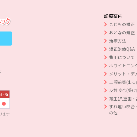
診療案内
こどもの矯正
おとなの矯正
治療方法
矯正治療Q&A
費用について
ホワイトニン
F
メリット・デ
上顎前突(出っ
反対咬合(受け
日・祝
叢生(八重歯・
すれ違い咬合
の他
ります