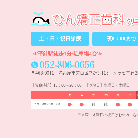
土・日・祝日診療
夜8：00まで
≪平針駅徒歩1分/駐車場4台≫
〒468-0011 名古屋市天白区平針3-115 メッセ平針2
【診察時間】13：00～20：00 【休診日】水曜日・木曜日
月
火
水
木
金
土
休
休
13：00～20：00
※水曜・木曜日の祝日はお休みにな