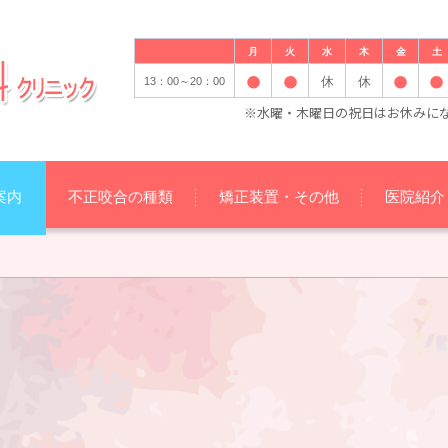
月
火
水
木
金
土
休
休
13：00～20：00
※水曜・木曜日の祝日はお休みに
案内
不正咬合の種類
矯正装置・その他
医院紹介