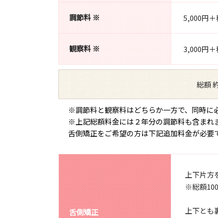
調節料 ※
5,000
観察料 ※
3,000
総額 
※調節料と観察料はどちらか一方で、同時に
※上記総額料金には２年分の調節料も含まれ
舌側矯正をご希望の方は下記追加料金が必要
上下片方を
※総額10
上下とも裏
舌側矯正