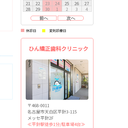
21
22
23
24
25
26
27
28
29
30
1
2
3
4
前へ
次へ
休診日
変則診療日
ひん矯正歯科クリニック
〒468-0011
名古屋市天白区平針3-115
メッセ平針2F
≪平針駅徒歩1分/駐車場4台≫