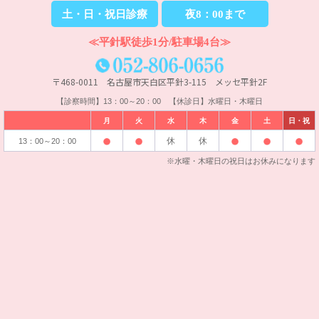
土・日・祝日診療
夜8：00まで
≪平針駅徒歩1分/駐車場4台≫
〒468-0011 名古屋市天白区平針3-115 メッセ平針2F
【診察時間】13：00～20：00 【休診日】水曜日・木曜日
月
火
水
木
金
土
日・祝
休
休
13：00～20：00
※水曜・木曜日の祝日はお休みになります