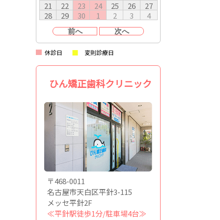
21
22
23
24
25
26
27
28
29
30
1
2
3
4
前へ
次へ
休診日
変則診療日
ひん矯正歯科クリニック
〒468-0011
名古屋市天白区平針3-115
メッセ平針2F
≪平針駅徒歩1分/駐車場4台≫