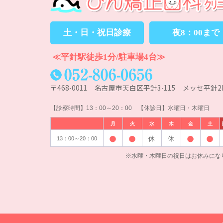
土・日・祝日診療
夜8：00まで
≪平針駅徒歩1分/駐車場4台≫
〒468-0011 名古屋市天白区平針3-115 メッセ平針2
【診察時間】13：00～20：00 【休診日】水曜日・木曜日
月
火
水
木
金
土
休
休
13：00～20：00
※水曜・木曜日の祝日はお休みにな