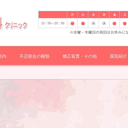
月
火
水
木
金
土
休
休
13：00～20：00
※水曜・木曜日の祝日はお休みに
案内
不正咬合の種類
矯正装置・その他
医院紹介