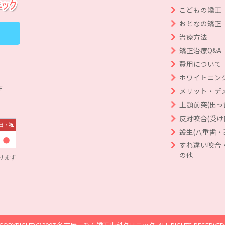
こどもの矯正
おとなの矯正
治療方法
矯正治療Q&A
費用について
ホワイトニン
F
メリット・デ
上顎前突(出っ
反対咬合(受け
日・祝
叢生(八重歯・
すれ違い咬合
の他
ります