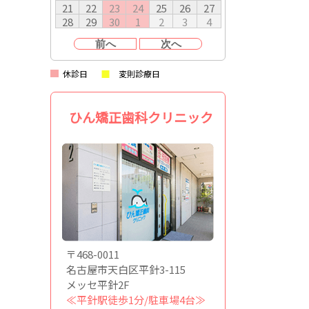
21
22
23
24
25
26
27
28
29
30
1
2
3
4
前へ
次へ
休診日
変則診療日
ひん矯正歯科クリニック
〒468-0011
名古屋市天白区平針3-115
メッセ平針2F
≪平針駅徒歩1分/駐車場4台≫