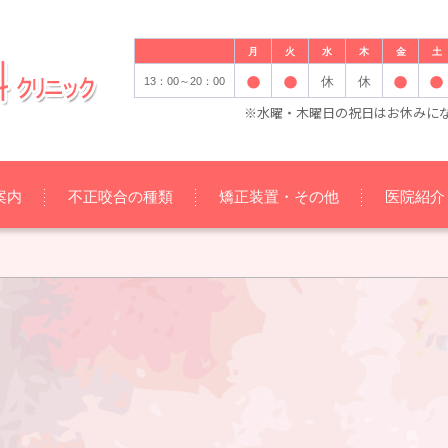
月
火
水
木
金
土
休
休
13：00～20：00
※水曜・木曜日の祝日はお休みに
案内
不正咬合の種類
矯正装置・その他
医院紹介