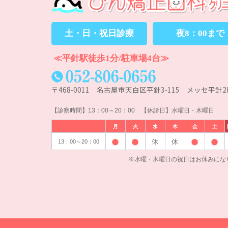
土・日・祝日診療
夜8：00まで
≪平針駅徒歩1分/駐車場4台≫
〒468-0011 名古屋市天白区平針3-115 メッセ平針2
【診察時間】13：00～20：00 【休診日】水曜日・木曜日
月
火
水
木
金
土
休
休
13：00～20：00
※水曜・木曜日の祝日はお休みにな