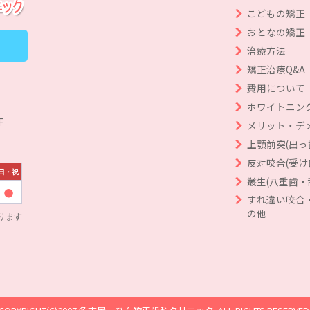
こどもの矯正
おとなの矯正
治療方法
矯正治療Q&A
費用について
ホワイトニン
F
メリット・デ
上顎前突(出っ
反対咬合(受け
日・祝
叢生(八重歯・
すれ違い咬合
の他
ります